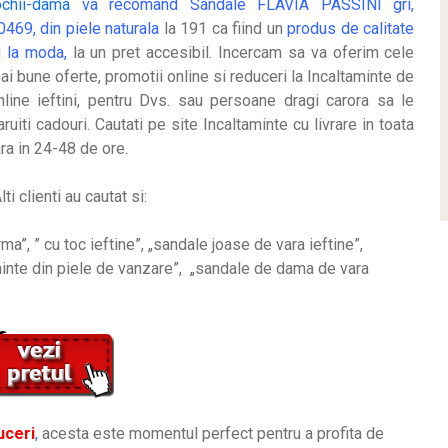
ochii-dama
va recomand Sandale FLAVIA PASSINI gri,
0469, din piele naturala
la 191 ca fiind un
produs de calitate
i la moda,
la un pret accesibil. Incercam sa va oferim cele
ai bune oferte, promotii online si reduceri la Incaltaminte de
nline ieftini, pentru Dvs. sau persoane dragi carora sa le
aruiti cadouri. Cautati pe site Incaltaminte cu livrare in toata
ara in 24-48 de ore.
lti clienti au cautat si:
rma”, ” cu toc ieftine”, „sandale joase de vara ieftine”,
minte din piele de vanzare”, „sandale de dama de vara
uceri
,
acesta este momentul perfect pentru a profita de