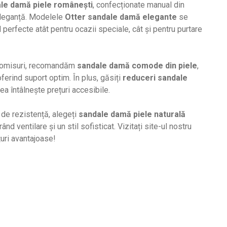
le damă piele românești
, confecționate manual din
 eleganță. Modelele
Otter sandale damă elegante
se
nd perfecte atât pentru ocazii speciale, cât și pentru purtare
promisuri, recomandăm
sandale damă comode din piele
,
oferind suport optim. În plus, găsiți
reduceri sandale
ea întâlnește prețuri accesibile.
 de rezistență, alegeți
sandale damă piele naturală
nd ventilare și un stil sofisticat. Vizitați site-ul nostru
uri avantajoase!