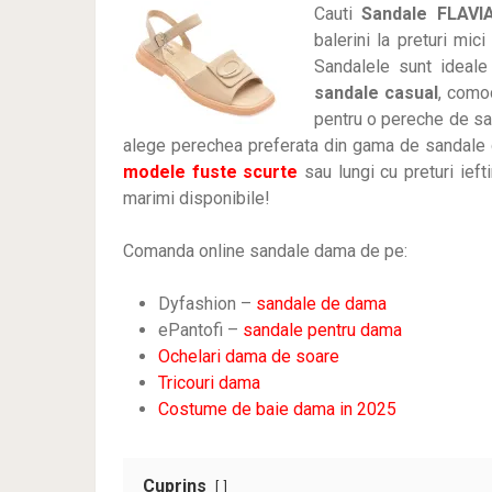
Cauti
Sandale FLAVIA 
balerini la preturi mic
Sandalele sunt ideale
sandale casual
, comod
pentru o pereche de san
alege perechea preferata din gama de sandale de
modele fuste scurte
sau lungi cu preturi ief
marimi disponibile!
Comanda online sandale dama de pe:
Dyfashion –
sandale de dama
ePantofi –
sandale pentru dama
Ochelari dama de soare
Tricouri dama
Costume de baie dama in 2025
Cuprins