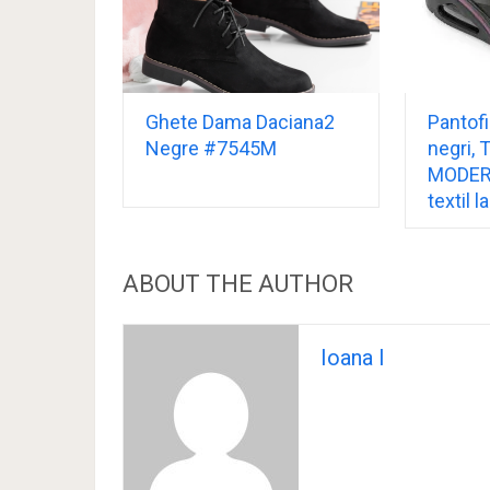
Ghete Dama Daciana2
Pantof
Negre #7545M
negri,
MODER,
textil l
ABOUT THE AUTHOR
Ioana I