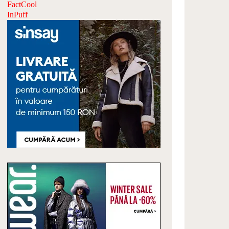
FactCool
InPuff