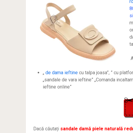
r
8
s
m
o
d
t
A
„
de dama ieftine
cu talpa joasa”, ” cu platfo
„sandale de vara ieftine” „Comanda incalta
ieftine online”
Dacă căutați
sandale damă piele naturală red