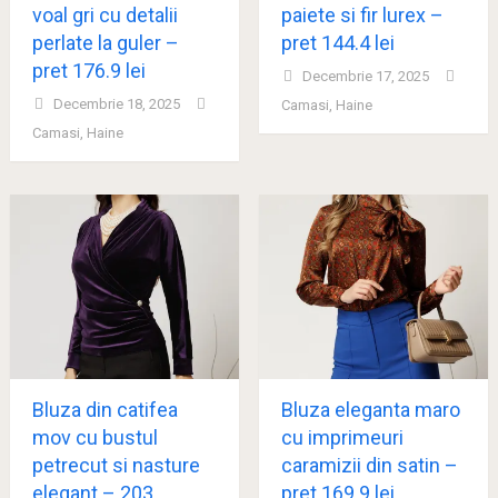
voal gri cu detalii
paiete si fir lurex –
perlate la guler –
pret 144.4 lei
pret 176.9 lei
Decembrie 17, 2025
Decembrie 18, 2025
Camasi
,
Haine
Camasi
,
Haine
Bluza din catifea
Bluza eleganta maro
mov cu bustul
cu imprimeuri
petrecut si nasture
caramizii din satin –
elegant – 203
pret 169.9 lei