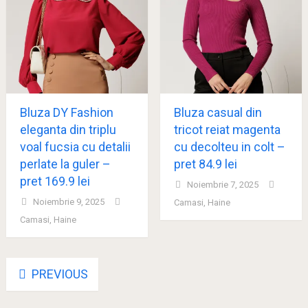
Bluza DY Fashion
Bluza casual din
eleganta din triplu
tricot reiat magenta
voal fucsia cu detalii
cu decolteu in colt –
perlate la guler –
pret 84.9 lei
pret 169.9 lei
Noiembrie 7, 2025
Noiembrie 9, 2025
Camasi
,
Haine
Camasi
,
Haine
Posts
PREVIOUS
navigation