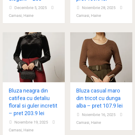
Decembrie 5, 2025
Noiembrie 28, 2025
Camasi
,
Haine
Camasi
,
Haine
Bluza neagra din
Bluza casual maro
catifea cu detaliu
din tricot cu dunga
floral si guler incretit
alba – pret 107.9 lei
– pret 203.9 lei
Noiembrie 16, 2025
Noiembrie 19, 2025
Camasi
,
Haine
Camasi
,
Haine