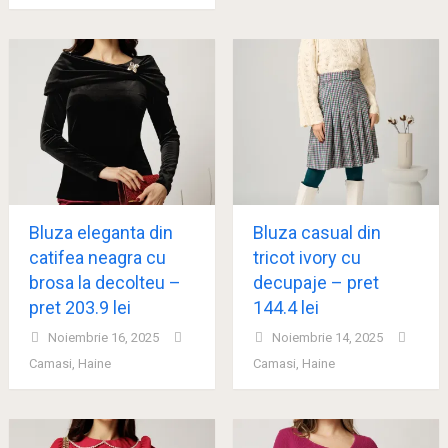
Bluza eleganta din
Bluza casual din
catifea neagra cu
tricot ivory cu
brosa la decolteu –
decupaje – pret
pret 203.9 lei
144.4 lei
Noiembrie 16, 2025
Noiembrie 14, 2025
Camasi
,
Haine
Camasi
,
Haine