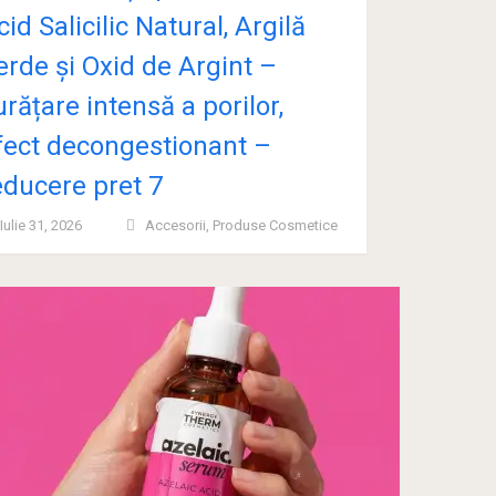
cid Salicilic Natural, Argilă
erde și Oxid de Argint –
urățare intensă a porilor,
fect decongestionant –
educere pret 7
Iulie 31, 2026
Accesorii
,
Produse Cosmetice