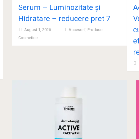
Serum – Luminozitate și
A
Hidratare – reducere pret 7
V
c
August 1, 2026
Accesorii
,
Produse
Cosmetice
e
r