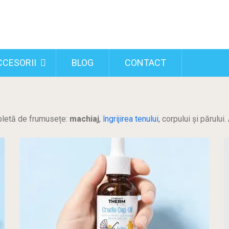
CCESORII
BLOG
CONTACT
pletă de frumusețe:
machiaj
,
îngrijirea tenului
, corpului și părulu