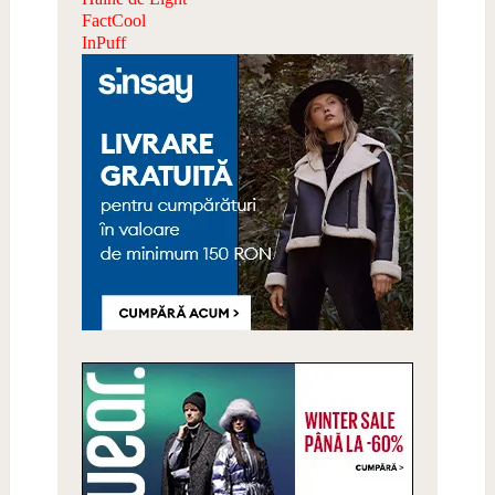
FactCool
InPuff