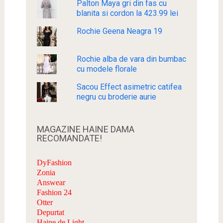
Palton Maya gri din fas cu
blanita si cordon la 423.99 lei
Rochie Geena Neagra 19
Rochie alba de vara din bumbac
cu modele florale
Sacou Effect asimetric catifea
negru cu broderie aurie
MAGAZINE HAINE DAMA
RECOMANDATE!
DyFashion
Zonia
Answear
Fashion 24
Otter
Depurtat
Haine de Light