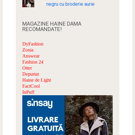
negru cu broderie aurie
MAGAZINE HAINE DAMA
RECOMANDATE!
DyFashion
Zonia
Answear
Fashion 24
Otter
Depurtat
Haine de Light
FactCool
InPuff