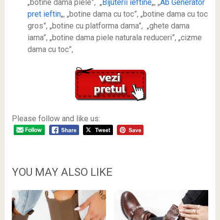
„botine dama piele”, „
Bijuterii ieftine
„, „
Ab Generator
pret ieftin
„, „botine dama cu toc”, „botine dama cu toc
gros”, „botine cu platforma dama”, „ghete dama
iarna”, „botine dama piele naturala reduceri”, „cizme
dama cu toc”,
Please follow and like us:
YOU MAY ALSO LIKE