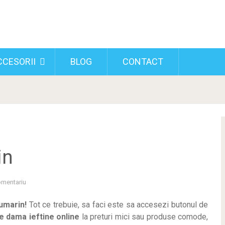
CCESORII
BLOG
CONTACT
in
omentariu
umarin!
Tot ce trebuie, sa faci este sa accesezi butonul de
e dama ieftine online
la preturi mici sau produse comode,