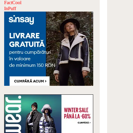
FactCool
InPuff