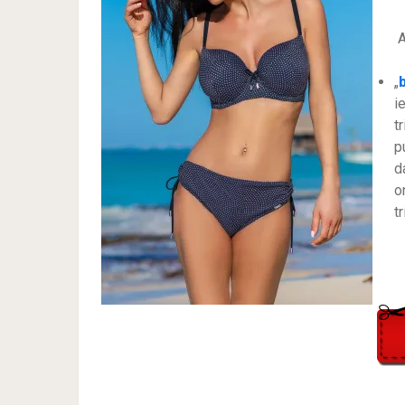
A
„
i
t
p
d
on
t