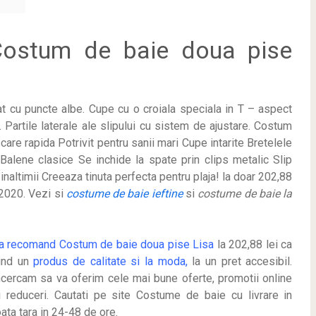
ostum de baie doua pise
 cu puncte albe. Cupe cu o croiala speciala in T – aspect
 Partile laterale ale slipului cu sistem de ajustare. Costum
are rapida Potrivit pentru sanii mari Cupe intarite Bretelele
Balene clasice Se inchide la spate prin clips metalic Slip
inaltimii Creeaza tinuta perfecta pentru plaja! la doar 202,88
 2020. Vezi si
costume de baie ieftine
si
costume de baie la
a recomand Costum de baie doua pise Lisa
la 202,88 lei ca
iind un
produs de calitate si la moda,
la un pret accesibil.
ncercam sa va oferim cele mai bune oferte, promotii online
i reduceri. Cautati pe site Costume de baie cu livrare in
oata tara in 24-48 de ore.