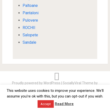
Paltoane
Pantaloni
Pulovere
ROCHII
Salopete
Sandale
Proudly powered by WordPress
|
SociallyViral Theme by
MyThemeShop
.
This website uses cookies to improve your experience. We'll
Sitemap
Miere de Manuka proprietati
assume you're ok with this, but you can opt-out if you wish.
Balustrade Inox ieftine Suceava
Politică de confidențialitate
Read More
Accept