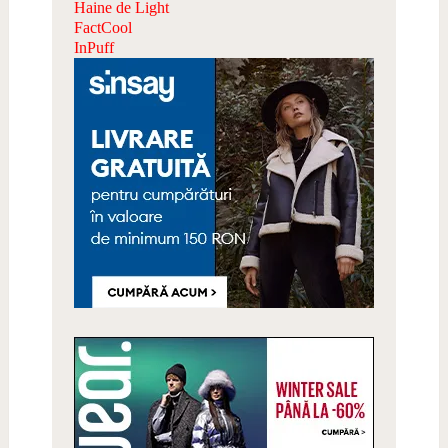
Haine de Light
FactCool
InPuff