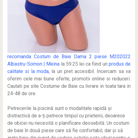
recomanda Costum de Baie Dama 2 piese M202022
Albastru-Somon | Meina
la 59.25 lei ca fiind un
produs de
calitate si la moda,
la un pret accesibil. Incercam sa va
oferim cele mai bune oferte, promotii online si reduceri.
Cautati pe site Costume de Baie cu livrare in toata tara in
24-48 de ore.
Petrecerile la piscină sunt o modalitate rapidă și
distractivă de a-ți petrece timpul cu prietenii, deoarece
de obicei nu necesită o planificare deosebită. Un costum
de baie în două piese care să fie confortabil, dar și să
arate bine din punct de vedere estetic este ideal pentru o