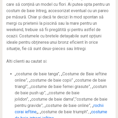
care să conțină un model cu flori. Ai putea opta pentru un
costum de baie întreg, accesorizat eventual cu un pareo
pe măsură. Chiar și dacă te decizi în mod spontan să
mergi cu prietenii la piscină sau la mare pentru un
weekend, trebuie să fii pregătită și pentru astfel de
ocazii. Costumele cu bretele detașabile sunt opțiuni
ideale pentru obținerea unui bronz eficient în orice
situație, fie că sunt deux-pieces sau întregi.
Alti clienti au cautat si:
„costume de baie tanga”, „Costume de Baie ieftine
online”, „costume de baie copii” „costume de baie
triangl”, „costume de baie femei grasute”, „costum
de baie push up”, „costume de baie
jolidon”, „costume de baie dama”,”costume de baie
pentru gravide”, „costume de baie online”, „
rochii
corai ieftine
„, „costume de baie triumph”, „
costume