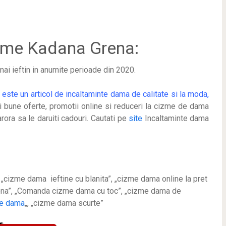
me Kadana Grena:
 mai ieftin in anumite perioade
din 2020.
e este
un articol de incaltaminte dama de calitate si la moda,
ai bune oferte, promotii online si reduceri la cizme de dama
rora sa le daruiti cadouri. Cautati pe
site
Incaltaminte dama
„cizme dama ieftine cu blanita”, „cizme dama online la pret
ena”, „Comanda cizme dama cu toc”, „cizme dama de
de dama
„, „cizme dama scurte”