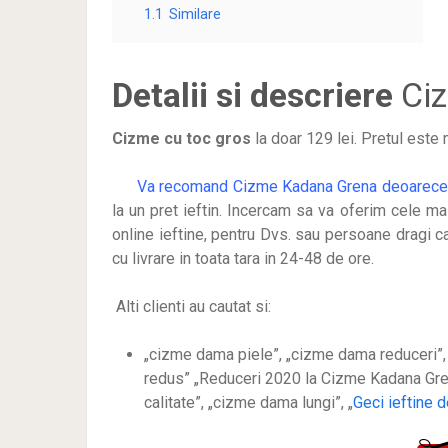
1.1
Similare
Detalii si descriere
Ciz
Cizme cu toc gros
la doar 129 lei
. Pretul este
Va recomand Cizme Kadana Grena deoarec
la un pret ieftin. Incercam sa va oferim cele m
online ieftine, pentru Dvs. sau persoane dragi ca
cu livrare in toata tara in 24-48 de ore.
Alti clienti au cautat si:
„cizme dama piele”, „cizme dama reduceri”, 
redus” „Reduceri 2020 la Cizme Kadana Gr
calitate”, „cizme dama lungi”, „
Geci ieftine 