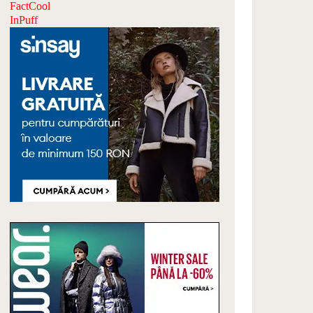
FactCool
InPuff