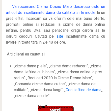
Va recomand Cizme Desno Maro deoarece este
un
articol de incaltaminte dama de calitate si la moda,
la un
pret ieftin. Incercam sa va oferim cele mai bune oferte,
promotii online si reduceri la cizme de dama online
ieftine, pentru Dvs. sau persoane dragi carora sa le
daruiti cadouri. Cautati pe
site
Incaltaminte dama cu
livrare in toata tara in 24-48 de ore.
Alti clienti au cautat si:
„cizme dama piele”, „cizme dama reduceri”, „cizme
dama ieftine cu blanita”, „cizme dama online la pret
redus” „Reduceri 2020 la Cizme Desno Maro”,
„Comanda cizme dama cu toc”, „cizme dama de
calitate”, „cizme dama lungi”, „
Geci ieftine de dama
„,
„cizme dama scurte”