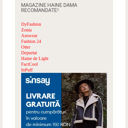
MAGAZINE HAINE DAMA
RECOMANDATE!
DyFashion
Zonia
Answear
Fashion 24
Otter
Depurtat
Haine de Light
FactCool
InPuff