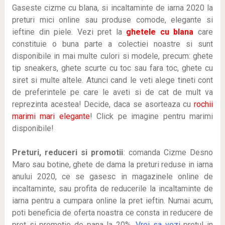
Gaseste cizme cu blana, si incaltaminte de iarna 2020 la
preturi mici online sau produse comode, elegante si
ieftine din piele. Vezi pret la
ghetele cu blana
care
constituie o buna parte a colectiei noastre si sunt
disponibile in mai multe culori si modele, precum: ghete
tip sneakers, ghete scurte cu toc sau fara toc, ghete cu
siret si multe altele. Atunci cand le veti alege tineti cont
de preferintele pe care le aveti si de cat de mult va
reprezinta acestea! Decide, daca se asorteaza cu
rochii
marimi mari elegante
! Click pe imagine pentru marimi
disponibile!
Preturi, reduceri si promotii
: comanda Cizme Desno
Maro sau botine, ghete de dama la preturi reduse in iarna
anului 2020, ce se gasesc in magazinele online de
incaltaminte, sau profita de reducerile la incaltaminte de
iarna pentru a cumpara online la pret ieftin. Numai acum,
poti beneficia de oferta noastra ce consta in reducere de
pret si promotie de pana la 20%.
Vrei sa vezi
pretul in