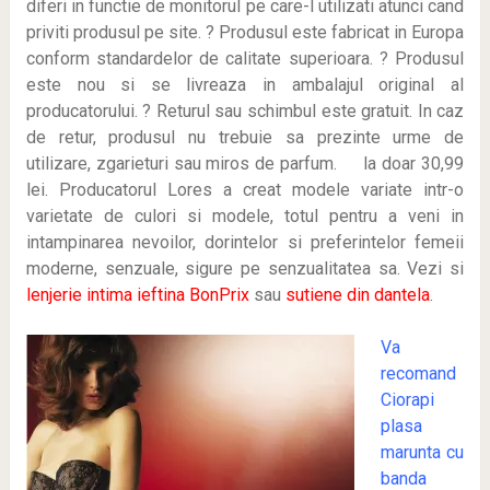
diferi in functie de monitorul pe care-l utilizati atunci cand
priviti produsul pe site. ? Produsul este fabricat in Europa
conform standardelor de calitate superioara. ? Produsul
este nou si se livreaza in ambalajul original al
producatorului. ? Returul sau schimbul este gratuit. In caz
de retur, produsul nu trebuie sa prezinte urme de
utilizare, zgarieturi sau miros de parfum. la doar 30,99
lei
.
Producatorul Lores a creat modele variate intr-o
varietate de culori si modele, totul pentru a veni in
intampinarea nevoilor, dorintelor si preferintelor femeii
moderne, senzuale, sigure pe senzualitatea sa. Vezi si
lenjerie intima ieftina BonPrix
sau
sutiene din dantela
.
Va
recomand
Ciorapi
plasa
marunta cu
banda