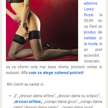
adeziva
Lores
Royal
la
30,99 lei
ca fiind un
produs de
calitate si
la moda,
la
un pret
accesibil.
Incercam
sa va oferim cele mai bune oferte, promotii online si
reduceri. Afla
cum se alege sutienul potrivit
!
Alti clienti au cautat si:
„}”, „dresuri dama ieftine”, „dresuri dama cu sclipici”,
„
dresuri ieftine
„, „ciorapi dama grosi”, „ciorapi dama
gatta”,”dresuri dama penty”, „ciorapi dama lycra”,