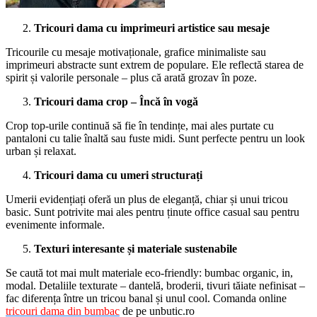
Tricouri dama cu imprimeuri artistice sau mesaje
Tricourile cu mesaje motivaționale, grafice minimaliste sau
imprimeuri abstracte sunt extrem de populare. Ele reflectă starea de
spirit și valorile personale – plus că arată grozav în poze.
Tricouri dama crop – Încă în vogă
Crop top-urile continuă să fie în tendințe, mai ales purtate cu
pantaloni cu talie înaltă sau fuste midi. Sunt perfecte pentru un look
urban și relaxat.
Tricouri dama cu umeri structurați
Umerii evidențiați oferă un plus de eleganță, chiar și unui tricou
basic. Sunt potrivite mai ales pentru ținute office casual sau pentru
evenimente informale.
Texturi interesante și materiale sustenabile
Se caută tot mai mult materiale eco-friendly: bumbac organic, in,
modal. Detaliile texturate – dantelă, broderii, tivuri tăiate nefinisat –
fac diferența între un tricou banal și unul cool. Comanda online
tricouri dama din bumbac
de pe unbutic.ro