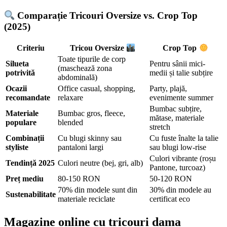
Comparație Tricouri Oversize vs. Crop Top
(2025)
Criteriu
Tricou Oversize
Crop Top
Toate tipurile de corp
Silueta
Pentru sânii mici-
(maschează zona
potrivită
medii și talie subțire
abdominală)
Ocazii
Office casual, shopping,
Party, plajă,
recomandate
relaxare
evenimente summer
Bumbac subțire,
Materiale
Bumbac gros, fleece,
mătase, materiale
populare
blended
stretch
Combinații
Cu blugi skinny sau
Cu fuste înalte la talie
styliste
pantaloni largi
sau blugi low-rise
Culori vibrante (roșu
Tendință 2025
Culori neutre (bej, gri, alb)
Pantone, turcoaz)
Preț mediu
80-150 RON
50-120 RON
70% din modele sunt din
30% din modele au
Sustenabilitate
materiale reciclate
certificat eco
Magazine online cu tricouri dama