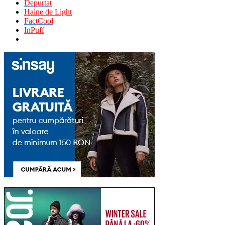
Depurtat
Haine de Light
FactCool
InPuff