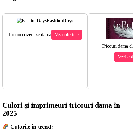
FashionDays
Tricouri oversize damă
Vezi ofertele
Tricouri dama ele
Vezi cole
Culori și imprimeuri tricouri dama în
2025
Culorile în trend: