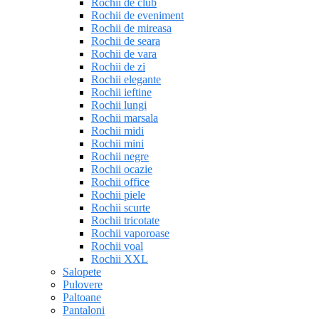
Rochii de club
Rochii de eveniment
Rochii de mireasa
Rochii de seara
Rochii de vara
Rochii de zi
Rochii elegante
Rochii ieftine
Rochii lungi
Rochii marsala
Rochii midi
Rochii mini
Rochii negre
Rochii ocazie
Rochii office
Rochii piele
Rochii scurte
Rochii tricotate
Rochii vaporoase
Rochii voal
Rochii XXL
Salopete
Pulovere
Paltoane
Pantaloni