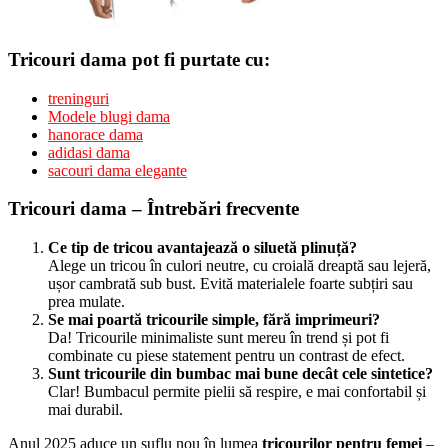
Tricouri dama pot fi purtate cu:
treninguri
Modele blugi dama
hanorace dama
adidasi dama
sacouri dama elegante
Tricouri dama – Întrebări frecvente
Ce tip de tricou avantajează o siluetă plinuță?
Alege un tricou în culori neutre, cu croială dreaptă sau lejeră,
ușor cambrată sub bust. Evită materialele foarte subțiri sau
prea mulate.
Se mai poartă tricourile simple, fără imprimeuri?
Da! Tricourile minimaliste sunt mereu în trend și pot fi
combinate cu piese statement pentru un contrast de efect.
Sunt tricourile din bumbac mai bune decât cele sintetice?
Clar! Bumbacul permite pielii să respire, e mai confortabil și
mai durabil.
Anul 2025 aduce un suflu nou în lumea
tricourilor pentru femei
–