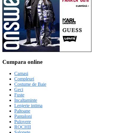
Cumpara online
Camasi
Compleuri
Costume de Baie
Geci
Fuste
Incaltaminte
Lenjerie intima
Paltoane
Pantaloni
Pulovere
ROCHII
Salopete