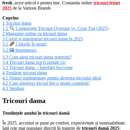
fresh
, acest articol e pentru tine. Comanda online
tricouri femei
2025
de la Various Brands
Cuprins
1
Tricouri dama
1.1
Comparație Tricouri Oversize vs. Crop Top (2025)
2
Magazine online cu tricouri dama
3
Culori și imprimeuri tricouri dama în 2025
3.1
Culorile în trend:
3.2
🖼 Imprimeuri:
3.3
Cum alegi tricouri dama potrivite?
3.4
Tricouri dama pot fi purtate cu:
3.5
Tricouri dama – Întrebări frecvente
4
Tendinte tricouri dama
4.1
Sfaturi suplimentare pentru alegerea tricoului ideal
4.2
Cum integrezi tricoul într-o ținută completă?
4.3
Similare
Tricouri dama
Tendințele anului în tricouri damă
În 2025, accentul se pune pe confort, expresivitate și sustenabilitate.
Iată cele mai populare direcții în materie de
tricouri damă 2025
: