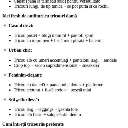
Clasic (până la talie sau șold) pentru versatilitate
Tricouri lungi, de tip tunică – se pot purta și ca rochii
Idei fresh de outfituri cu tricouri damă
Casual de zi:
Tricou pastel + blugi mom fit + pantofi sport
Tricou cu imprimeu + fustă midi plisată + balerini
Urban-chic:
Tricou alb cu umeri accentuați + pantaloni largi + sandale
Crop top + sacou supradimensionat + sneakerși
Feminim-elegant:
Tricou cu dantelă + pantaloni culottes + platforme
Tricou texturat + fustă creion + poșetă mini
Stil „effortless”:
Tricou larg + leggings + geantă tote
Tricou alb basic + salopetă din denim
Cum întreții tricourile preferate