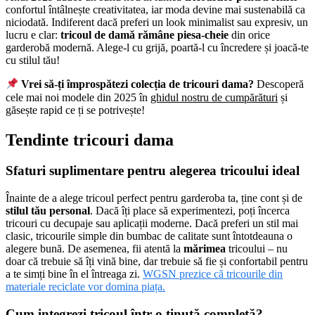
confortul întâlnește creativitatea, iar moda devine mai sustenabilă ca
niciodată. Indiferent dacă preferi un look minimalist sau expresiv, un
lucru e clar:
tricoul de damă rămâne piesa-cheie
din orice
garderobă modernă. Alege-l cu grijă, poartă-l cu încredere și joacă-te
cu stilul tău!
Vrei să-ți împrospătezi colecția de tricouri dama?
Descoperă
cele mai noi modele din 2025 în
ghidul nostru de cumpărături
și
găsește rapid ce ți se potrivește!
Tendinte tricouri dama
Sfaturi suplimentare pentru alegerea tricoului ideal
Înainte de a alege tricoul perfect pentru garderoba ta, ține cont și de
stilul tău personal
. Dacă îți place să experimentezi, poți încerca
tricouri cu decupaje sau aplicații moderne. Dacă preferi un stil mai
clasic, tricourile simple din bumbac de calitate sunt întotdeauna o
alegere bună. De asemenea, fii atentă la
mărimea
tricoului – nu
doar că trebuie să îți vină bine, dar trebuie să fie și confortabil pentru
a te simți bine în el întreaga zi.
WGSN prezice că tricourile din
materiale reciclate vor domina piața.
Cum integrezi tricoul într-o ținută completă?