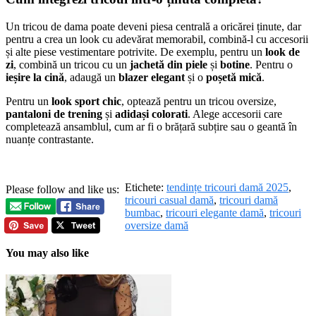
Un tricou de dama poate deveni piesa centrală a oricărei ținute, dar
pentru a crea un look cu adevărat memorabil, combină-l cu accesorii
și alte piese vestimentare potrivite. De exemplu, pentru un
look de
zi
, combină un tricou cu un
jachetă din piele
și
botine
. Pentru o
ieșire la cină
, adaugă un
blazer elegant
și o
poșetă mică
.
Pentru un
look sport chic
, optează pentru un tricou oversize,
pantaloni de trening
și
adidași colorati
. Alege accesorii care
completează ansamblul, cum ar fi o brățară subțire sau o geantă în
nuanțe contrastante.
Etichete:
tendințe tricouri damă 2025
,
Please follow and like us:
tricouri casual damă
,
tricouri damă
bumbac
,
tricouri elegante damă
,
tricouri
oversize damă
You may also like