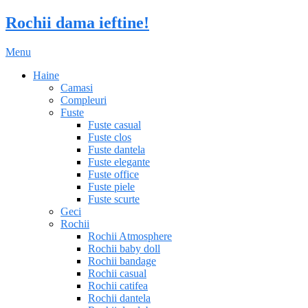
Rochii dama ieftine!
Menu
Haine
Camasi
Compleuri
Fuste
Fuste casual
Fuste clos
Fuste dantela
Fuste elegante
Fuste office
Fuste piele
Fuste scurte
Geci
Rochii
Rochii Atmosphere
Rochii baby doll
Rochii bandage
Rochii casual
Rochii catifea
Rochii dantela