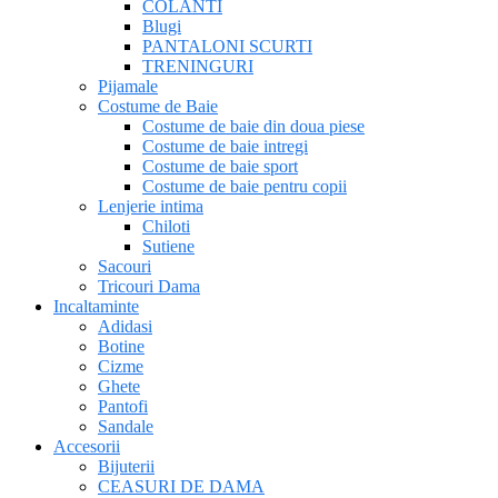
COLANTI
Blugi
PANTALONI SCURTI
TRENINGURI
Pijamale
Costume de Baie
Costume de baie din doua piese
Costume de baie intregi
Costume de baie sport
Costume de baie pentru copii
Lenjerie intima
Chiloti
Sutiene
Sacouri
Tricouri Dama
Incaltaminte
Adidasi
Botine
Cizme
Ghete
Pantofi
Sandale
Accesorii
Bijuterii
CEASURI DE DAMA