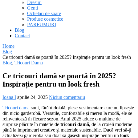
Dresuri
Genti
Ochelari de soare
Produse cosmetice
PARFUMURI
Blog
Contact
Home
Blog
Ce tricouri damă se poartă în 2025? Inspirație pentru un look fresh
Blog
,
Tricouri Dama
Ce tricouri damă se poartă în 2025?
Inspirație pentru un look fresh
Ioana I
aprilie 24, 2025
Niciun comentariu
Tricouri dama
sunt, fără îndoială, piese vestimentare care nu lipsește
din nicio garderobă. Versatile, confortabile și mereu la modă, ele se
reinventează în fiecare sezon. Anul 2025 aduce o mulțime de
surprize plăcute în materie de
tricouri damă
, de la croieli moderne
până la imprimeuri creative și materiale sustenabile. Dacă vrei să-ți
actualizezi garderoba sau doar să găsești inspirație pentru un
look