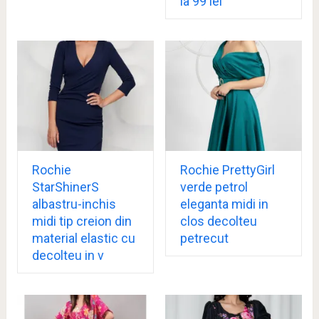
la 99 lei
Rochie
Rochie PrettyGirl
StarShinerS
verde petrol
albastru-inchis
eleganta midi in
midi tip creion din
clos decolteu
material elastic cu
petrecut
decolteu in v