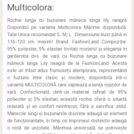
Multicolora:
Rochie lunga cu buzunare măneca lunga lily neagră
Disponibil pe varianta Multicolora Mărime disponibilă:
Talie Unica recomandat S, M, L. Dimensiune bust pănă in
116-120 cm maxim! Brand: FashionLand Compoziție:
95% poliester, 5% elastan Invitați misterul și eleganța în
garderoba dvs. de vară cu Rochia lunga cu buzunare
mănecă lunga Lily neagră de la FashionLand. Acesta
este un tribut adus frumuseții atemporale, reprezentând
o fuziune între clasic și modern, disponibilă într-o
variantă MULTICOLORĂ care captează esența nopților de
vară. Confectionată dintr-un material rafinat de 95%
poliester și 5% elastan, această rochie oferă o siluetă
relaxată și un confort neîntrecut, fără a sacrifica stilul.
Mânecile lungi și buzunarele discrete adaugă un element
de funcționalitate, în timp ce imprimeul distinctiv adaugă
o notă de unicitate. Mărimea universală se potrivește