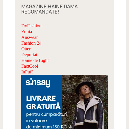
MAGAZINE HAINE DAMA
RECOMANDATE!
DyFashion
Zonia
Answear
Fashion 24
Otter
Depurtat
Haine de Light
FactCool
InPuff