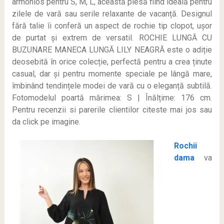
armonios pentru S, M, L, această piesă fiind ideală pentru
zilele de vară sau serile relaxante de vacanță. Designul
fără talie îi conferă un aspect de rochie tip clopot, ușor
de purtat și extrem de versatil. ROCHIE LUNGĂ CU
BUZUNARE MANECA LUNGĂ LILY NEAGRĂ este o adiție
deosebită în orice colecție, perfectă pentru a crea ținute
casual, dar și pentru momente speciale pe lângă mare,
îmbinând tendințele modei de vară cu o eleganță subtilă.
Fotomodelul poartă mărimea: S | Înălțime: 176 cm
.
Pentru recenzii si parerile clientilor citeste mai jos sau
da click pe imagine.
Rochii
dama
va