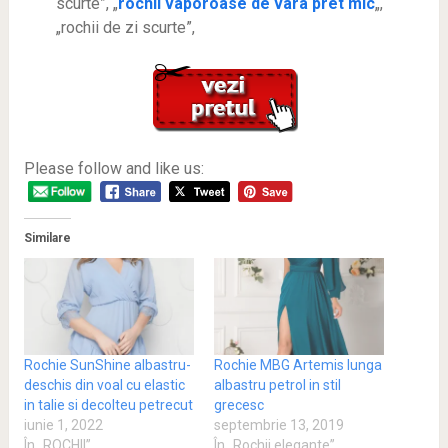
scurte”, „
rochii vaporoase de vara pret mic
„,
„rochii de zi scurte”,
Please follow and like us:
Similare
Rochie SunShine albastru-
Rochie MBG Artemis lunga
deschis din voal cu elastic
albastru petrol in stil
in talie si decolteu petrecut
grecesc
iunie 1, 2022
septembrie 13, 2019
În „ROCHII”
În „Rochii elegante”