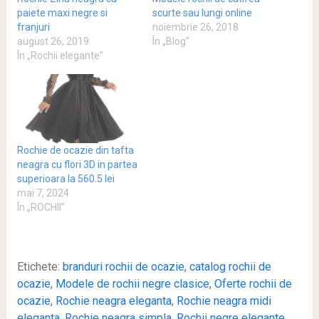
paiete maxi negre si
scurte sau lungi online
franjuri
noiembrie 26, 2018
august 26, 2019
În „Blog”
În „Rochii elegante”
Rochie de ocazie din tafta
neagra cu flori 3D in partea
superioara la 560.5 lei
mai 7, 2024
În „ROCHII”
Etichete:
branduri rochii de ocazie
,
catalog rochii de
ocazie
,
Modele de rochii negre clasice
,
Oferte rochii de
ocazie
,
Rochie neagra eleganta
,
Rochie neagra midi
eleganta
,
Rochie neagra simpla
,
Rochii negre elegante