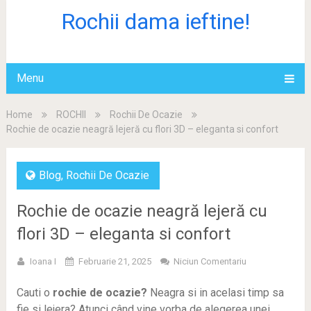
Rochii dama ieftine!
Menu
Home
ROCHII
Rochii De Ocazie
Rochie de ocazie neagră lejeră cu flori 3D – eleganta si confort
Blog
,
Rochii De Ocazie
Rochie de ocazie neagră lejeră cu
flori 3D – eleganta si confort
Ioana I
Februarie 21, 2025
Niciun Comentariu
Cauti o
rochie de ocazie?
Neagra si in acelasi timp sa
fie si lejera? Atunci când vine vorba de alegerea unei