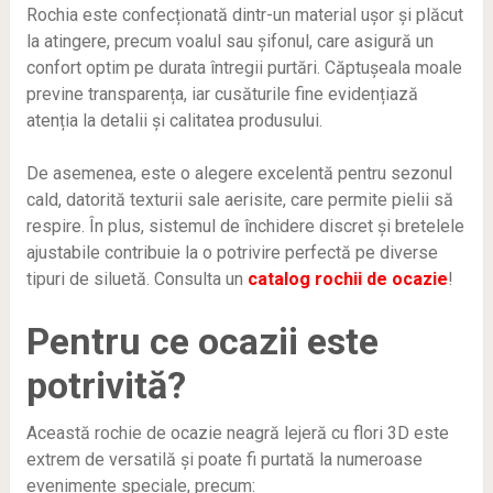
Rochia este confecționată dintr-un material ușor și plăcut
la atingere, precum voalul sau șifonul, care asigură un
confort optim pe durata întregii purtări. Căptușeala moale
previne transparența, iar cusăturile fine evidențiază
atenția la detalii și calitatea produsului.
De asemenea, este o alegere excelentă pentru sezonul
cald, datorită texturii sale aerisite, care permite pielii să
respire. În plus, sistemul de închidere discret și bretelele
ajustabile contribuie la o potrivire perfectă pe diverse
tipuri de siluetă. Consulta un
catalog rochii de ocazie
!
Pentru ce ocazii este
potrivită?
Această rochie de ocazie neagră lejeră cu flori 3D este
extrem de versatilă și poate fi purtată la numeroase
evenimente speciale, precum: