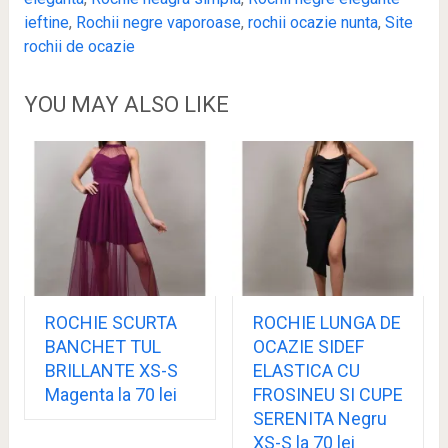
ieftine
,
Rochii negre vaporoase
,
rochii ocazie nunta
,
Site
rochii de ocazie
YOU MAY ALSO LIKE
ROCHIE SCURTA
ROCHIE LUNGA DE
BANCHET TUL
OCAZIE SIDEF
BRILLANTE XS-S
ELASTICA CU
Magenta la 70 lei
FROSINEU SI CUPE
SERENITA Negru
XS-S la 70 lei