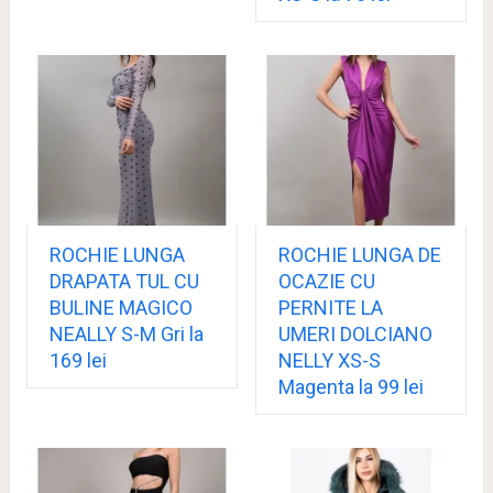
ROCHIE LUNGA
ROCHIE LUNGA DE
DRAPATA TUL CU
OCAZIE CU
BULINE MAGICO
PERNITE LA
NEALLY S-M Gri la
UMERI DOLCIANO
169 lei
NELLY XS-S
Magenta la 99 lei