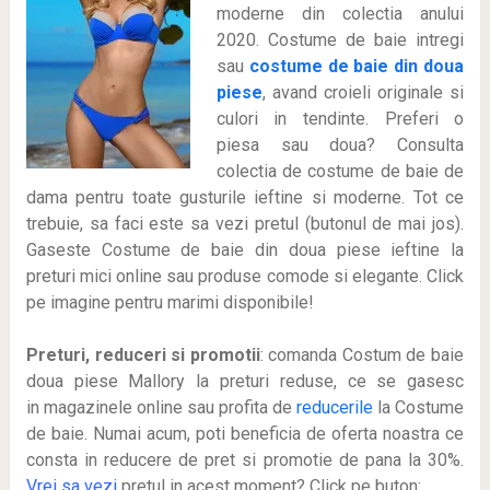
moderne din colectia anului
2020. Costume de baie intregi
sau
costume de baie din doua
piese
, avand croieli originale si
culori in tendinte. Preferi o
piesa sau doua? Consulta
colectia de costume de baie de
dama pentru toate gusturile ieftine si moderne. Tot ce
trebuie, sa faci este sa vezi pretul (butonul de mai jos).
Gaseste Costume de baie din doua piese ieftine la
preturi mici online sau produse comode si elegante. Click
pe imagine pentru marimi disponibile!
Preturi, reduceri si promotii
: comanda Costum de baie
doua piese Mallory la preturi reduse, ce se gasesc
in magazinele online sau profita de
reducerile
la Costume
de baie. Numai acum, poti beneficia de oferta noastra ce
consta in reducere de pret si promotie de pana la 30%.
Vrei sa vezi
pretul in acest moment? Click pe buton: