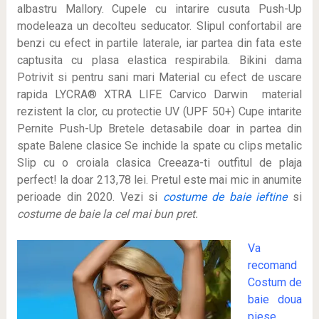
albastru Mallory. Cupele cu intarire cusuta Push-Up
modeleaza un decolteu seducator. Slipul confortabil are
benzi cu efect in partile laterale, iar partea din fata este
captusita cu plasa elastica respirabila. Bikini dama
Potrivit si pentru sani mari Material cu efect de uscare
rapida LYCRA® XTRA LIFE Carvico Darwin  material
rezistent la clor, cu protectie UV (UPF 50+) Cupe intarite
Pernite Push-Up Bretele detasabile doar in partea din
spate Balene clasice Se inchide la spate cu clips metalic
Slip cu o croiala clasica Creeaza-ti outfitul de plaja
perfect! la doar 213,78 lei
. Pretul este mai mic in anumite
perioade
din 2020. Vezi si
costume de baie ieftine
si
costume de baie la cel mai bun pret.
Va
recomand
Costum de
baie doua
piese