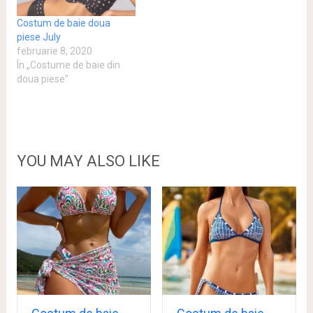
Costum de baie doua
piese July
februarie 8, 2020
În „Costume de baie din
doua piese”
YOU MAY ALSO LIKE