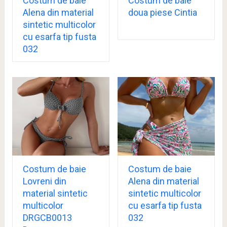
Costum de baie
Costum de baie
Alena din material
doua piese Cintia
sintetic multicolor
cu esarfa tip fusta
032
Costum de baie
Costum de baie
Lovreni din
Alena din material
material sintetic
sintetic multicolor
multicolor
cu esarfa tip fusta
DRGCB0013
032