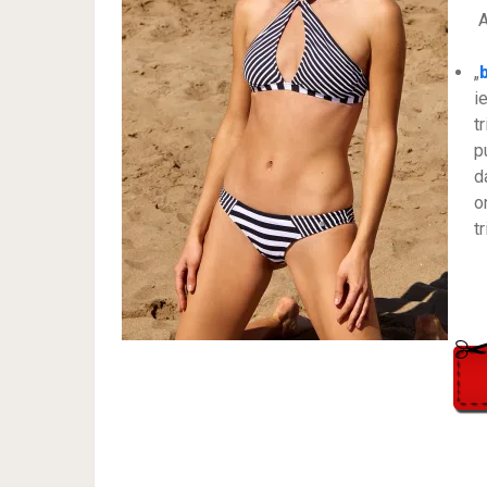
A
„
i
t
p
d
on
t