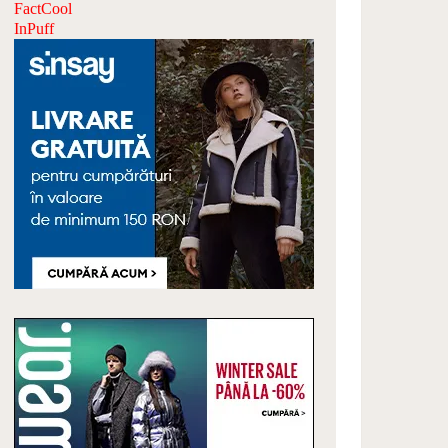
FactCool
InPuff