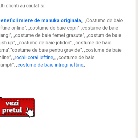
lti clienti au cautat si:
beneficii miere de manuka originala
„, „Costume de baie
eftine online”, „costume de baie copii” „costume de baie
riangl”, „costume de baie femei grasute”, „costum de baie
ush up”, „costume de baie jolidon”, „costume de baie
ama”,”costume de baie pentru gravide”, „costume de baie
line”, „
rochii corai ieftine
„, „costume de baie
riumph”, „
costume de baie intregi ieftine
„