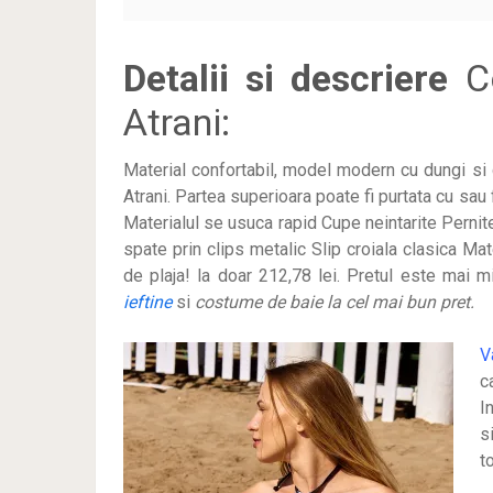
Detalii si descriere
Co
Atrani:
Material confortabil, model modern cu dungi si
Atrani. Partea superioara poate fi purtata cu sau
Materialul se usuca rapid Cupe neintarite Pernit
spate prin clips metalic Slip croiala clasica Mat
de plaja! la doar 212,78 lei
. Pretul este mai m
ieftine
si
costume de baie la cel mai bun pret.
V
c
I
s
t