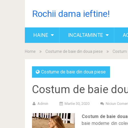
Rochii dama ieftine!
HAINE
INCALTAMINTE
A
Home
Costume de baie din doua piese
Costum d
Costume de baie din doua piese
Costum de baie dou
Admin
Martie 30, 2020
Niciun Comen
Costum de baie doua 
baie moderne din colec