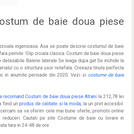
stum de baie doua piese
 croiala ingenioasa. Asa se poate descrie costumul de baie
 fara pernite. Slip croiala clasica. Costum de baie doua piese
e detasabile Balene laterale Se leaga dupa gat Se inchide la
erialul cu o structura usor reliefata. Creeaza tinuta perfecta
ic in anumite perioade
din 2020. Vezi si
costume de baie
a recomand Costum de baie doua piese Atrani
la 212,78 lei
a fiind un
produs de calitate si la moda,
la un pret accesibil.
ncercam sa va oferim cele mai bune oferte, promotii online
i reduceri. Cautati pe site Costume de baie cu livrare in
oata tara in 24-48 de ore.