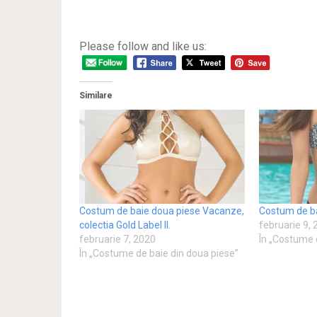
Please follow and like us:
Similare
Costum de baie doua piese Vacanze,
Costum de b
colectia Gold Label II.
februarie 9,
februarie 7, 2020
În „Costume 
În „Costume de baie din doua piese”