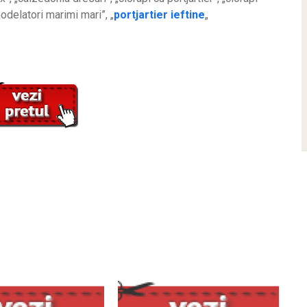
odelatori marimi mari”, „
portjartier ieftine
„