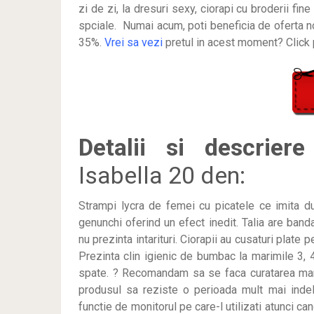
zi de zi, la dresuri sexy, ciorapi cu broderii fin
spciale. Numai acum, poti beneficia de oferta n
35%.
Vrei sa vezi
pretul in acest moment? Click 
Detalii si descriere
Isabella 20 den:
Strampi lycra de femei cu picatele ce imita d
genunchi oferind un efect inedit. Talia are ban
nu prezinta intarituri. Ciorapii au cusaturi plate p
Prezinta clin igienic de bumbac la marimile 3, 4
spate. ? Recomandam sa se faca curatarea manua
produsul sa reziste o perioada mult mai indelun
functie de monitorul pe care-l utilizati atunci ca