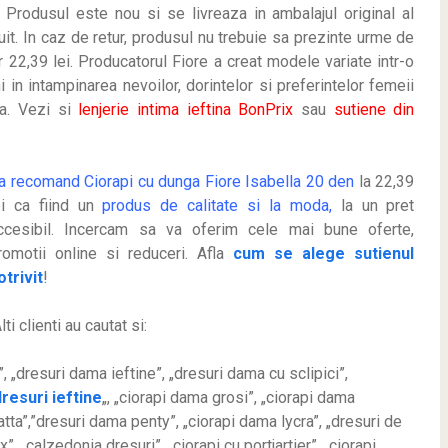
 Produsul este nou si se livreaza in ambalajul original al
uit. In caz de retur, produsul nu trebuie sa prezinte urme de
r 22,39 lei
.
Producatorul Fiore a creat modele variate intr-o
i in intampinarea nevoilor, dorintelor si preferintelor femeii
sa. Vezi si
lenjerie intima ieftina BonPrix
sau
sutiene din
a recomand Ciorapi cu dunga Fiore Isabella 20 den
la 22,39
ei ca fiind un
produs de calitate si la moda,
la un pret
ccesibil. Incercam sa va oferim cele mai bune oferte,
romotii online si reduceri. Afla
cum se alege sutienul
otrivit
!
lti clienti au cautat si:
}”, „dresuri dama ieftine”, „dresuri dama cu sclipici”,
dresuri ieftine
„, „ciorapi dama grosi”, „ciorapi dama
atta”,”dresuri dama penty”, „ciorapi dama lycra”, „dresuri de
ux”, „calzedonia dresuri”, „ciorapi cu portjartier”, „ciorapi