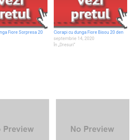
unga Fiore Sorpresa 20
Ciorapi cu dunga Fiore Bisou 20 den
septembrie 14, 2020
0
În „Dresuri”