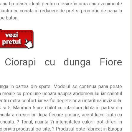
e sau tip plasa, ideali pentru o iesire in oras sau evenimente
oastra ce consta in reducere de pret si promotie de pana la
pe buton:
Ciorapi cu dunga Fiore
unga in partea din spate. Modelul se continua pana peste
da moale cu presiune usoara asupra abdomenului iar chilotul
entru extra confort iar varful degetelor au intaritura invizibila.
 si 5. Marimea 5 are chilot cu intaritura dubla in partea din
la a dresurilor dupa fiecare purtare, acest lucru ajuta ca
gata. ? Tonul, nuanta ?i intensitatea culorii pot diferi in
nd priviti produsul pe site. ? Produsul este fabricat in Europa