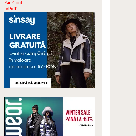
FactCool
InPuff