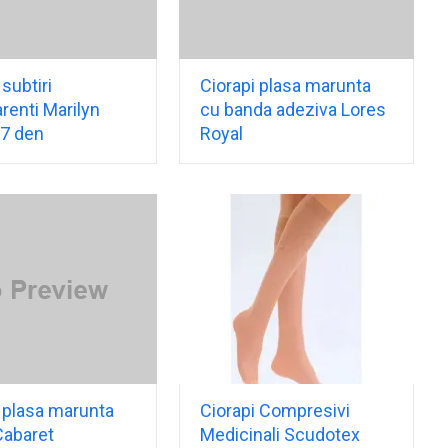
 subtiri
Ciorapi plasa marunta
renti Marilyn
cu banda adeziva Lores
 7 den
Royal
 plasa marunta
Ciorapi Compresivi
Cabaret
Medicinali Scudotex