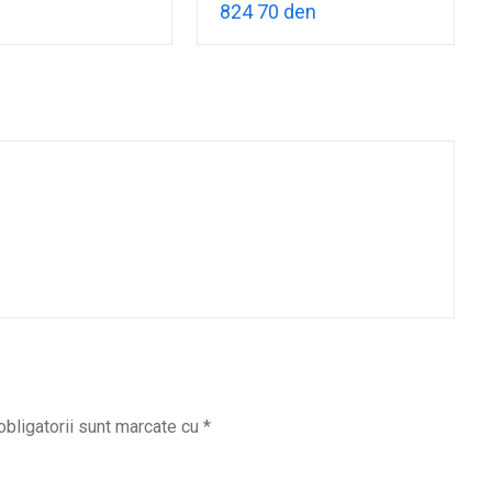
824 70 den
obligatorii sunt marcate cu
*