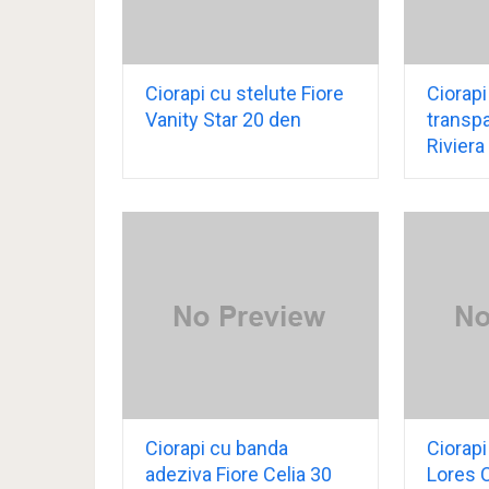
Ciorapi cu stelute Fiore
Ciorapi
Vanity Star 20 den
transpa
Riviera
Ciorapi cu banda
Ciorapi
adeziva Fiore Celia 30
Lores 