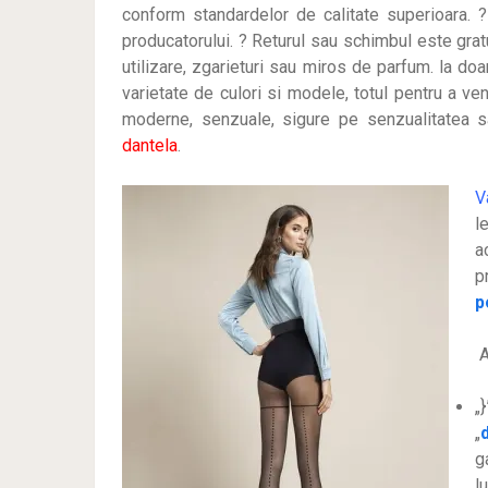
conform standardelor de calitate superioara. ?
producatorului. ? Returul sau schimbul este grat
utilizare, zgarieturi sau miros de parfum. la doa
varietate de culori si modele, totul pentru a ven
moderne, senzuale, sigure pe senzualitatea 
dantela
.
V
l
a
p
p
A
„
„
g
l