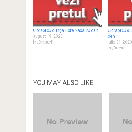
Ciorapi cu dunga Fiore Nada 20 den
Ciorapi cu d
august 19, 2020
den
În „Dresuri”
iulie 31, 202
În „Dresuri”
YOU MAY ALSO LIKE