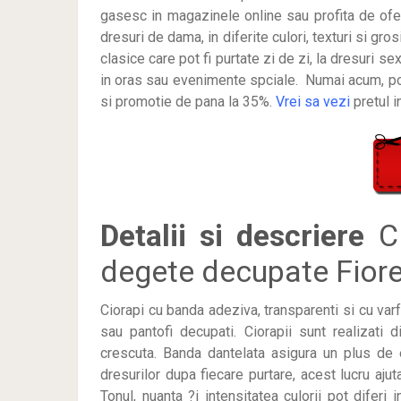
gasesc in magazinele online sau profita de ofer
dresuri de dama, in diferite culori, texturi si gro
clasice care pot fi purtate zi de zi, la dresuri sex
in oras sau evenimente spciale. Numai acum, pot
si promotie de pana la 35%.
Vrei sa vezi
pretul 
Detalii si descriere
Ci
degete decupate Fiore
Ciorapi cu banda adeziva, transparenti si cu varf
sau pantofi decupati. Ciorapii sunt realizati d
crescuta. Banda dantelata asigura un plus d
dresurilor dupa fiecare purtare, acest lucru aj
Tonul, nuanta ?i intensitatea culorii pot diferi i