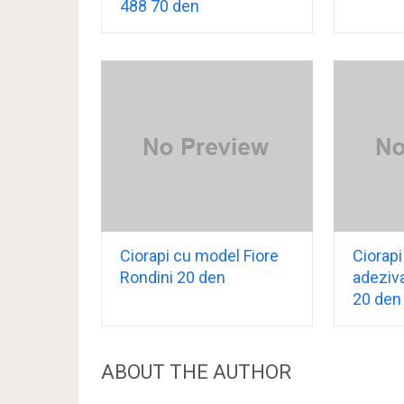
488 70 den
Ciorapi cu model Fiore
Ciorapi
Rondini 20 den
adeziva
20 den
ABOUT THE AUTHOR