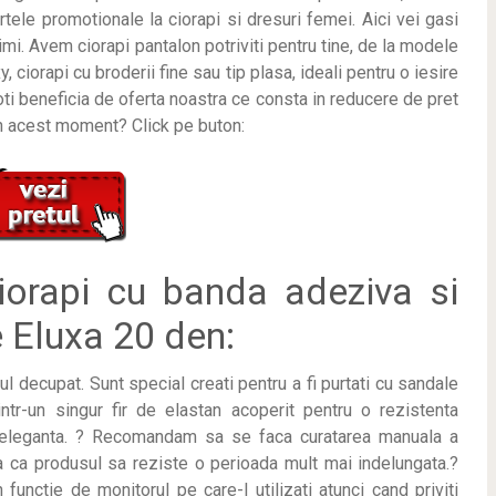
tele promotionale la ciorapi si dresuri femei. Aici vei gasi
simi. Avem ciorapi pantalon potriviti pentru tine, de la modele
y, ciorapi cu broderii fine sau tip plasa, ideali pentru o iesire
i beneficia de oferta noastra ce consta in reducere de pret
in acest moment? Click pe buton:
orapi cu banda adeziva si
 Eluxa 20 den:
ul decupat. Sunt special creati pentru a fi purtati cu sandale
intr-un singur fir de elastan acoperit pentru o rezistenta
e eleganta. ? Recomandam sa se faca curatarea manuala a
uta ca produsul sa reziste o perioada mult mai indelungata.?
n functie de monitorul pe care-l utilizati atunci cand priviti