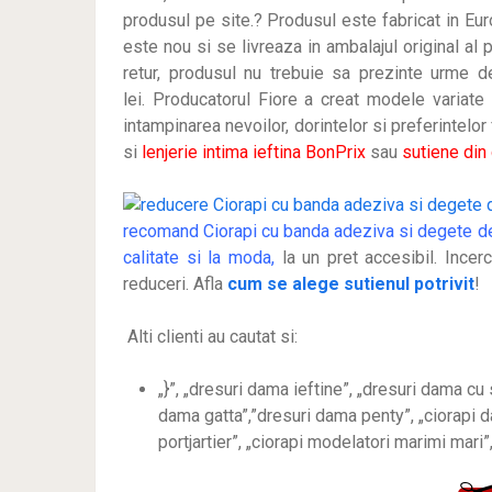
produsul pe site.? Produsul este fabricat in Eu
este nou si se livreaza in ambalajul original al 
retur, produsul nu trebuie sa prezinte urme de
lei
.
Producatorul Fiore a creat modele variate i
intampinarea nevoilor, dorintelor si preferintel
si
lenjerie intima ieftina BonPrix
sau
sutiene din
recomand Ciorapi cu banda adeziva si degete d
calitate si la moda,
la un pret accesibil. Incer
reduceri. Afla
cum se alege sutienul potrivit
!
Alti clienti au cautat si:
„}”, „dresuri dama ieftine”, „dresuri dama cu s
dama gatta”,”dresuri dama penty”, „ciorapi da
portjartier”, „ciorapi modelatori marimi mari”,