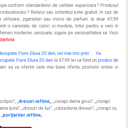
ropa conform standardelor de calitate superioara.? Produsul
producatorului.? Returul sau schimbul este gratuit. In caz de
 utilizare, zgarieturi sau miros de parfum. la doar 47,99
ntr-o varietate de culori si modele, totul pentru a veni in
or femeii moderne, senzuale, sigure pe senzualitatea sa. Vezi
 dantela
.
Va
ecupate Fiore Eluxa 20 den
la 47,99 lei ca fiind un
produs de
cam sa va oferim cele mai bune oferte, promotii online si
clipici”, „
dresuri ieftine
„, „ciorapi dama grosi”, „ciorapi
ma lycra”, „dresuri de lux”, „calzedonia dresuri”, „ciorapi cu
 „
portjartier ieftine
„