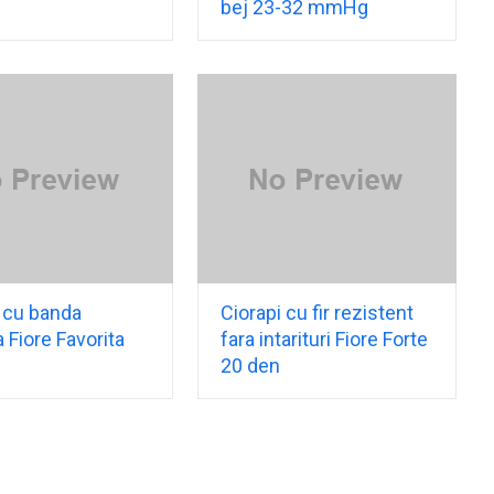
bej 23-32 mmHg
 cu banda
Ciorapi cu fir rezistent
 Fiore Favorita
fara intarituri Fiore Forte
20 den