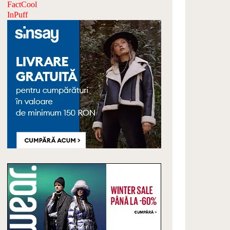
FactCool
InPuff