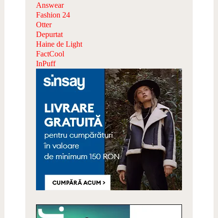
Answear
Fashion 24
Otter
Depurtat
Haine de Light
FactCool
InPuff