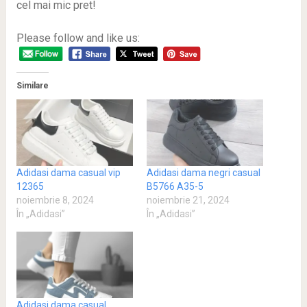
cel mai mic pret!
Please follow and like us:
Similare
Adidasi dama casual vip
Adidasi dama negri casual
12365
B5766 A35-5
noiembrie 8, 2024
noiembrie 21, 2024
În „Adidasi”
În „Adidasi”
Adidasi dama casual