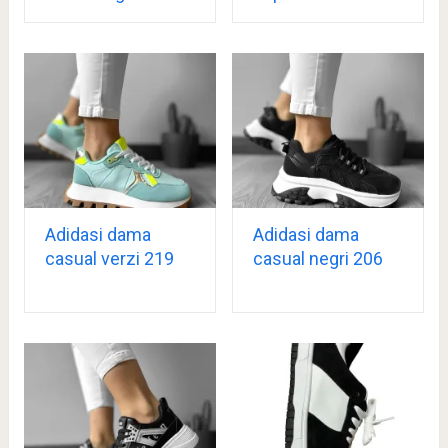
Adidasi dama
Adidasi dama
casual verzi 219
casual negri 206