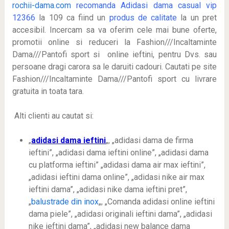
rochii-dama.com
recomanda Adidasi dama casual vip
12366
la 109 ca fiind un
produs de calitate
la un pret
accesibil. Incercam sa va oferim cele mai bune oferte,
promotii online si reduceri la Fashion///Incaltaminte
Dama///Pantofi sport si online ieftini, pentru Dvs. sau
persoane dragi carora sa le daruiti cadouri. Cautati pe site
Fashion///Incaltaminte Dama///Pantofi sport cu livrare
gratuita in toata tara.
Alti clienti au cautat si:
„
adidasi dama ieftini
„, „adidasi dama de firma
ieftini”, „adidasi dama ieftini online”, „adidasi dama
cu platforma ieftini” „adidasi dama air max ieftini”,
„adidasi ieftini dama online”, „adidasi nike air max
ieftini dama”, „adidasi nike dama ieftini pret”,
„
balustrade din inox
„, „Comanda adidasi online ieftini
dama piele”, „adidasi originali ieftini dama”, „adidasi
nike ieftini dama”, „adidasi new balance dama