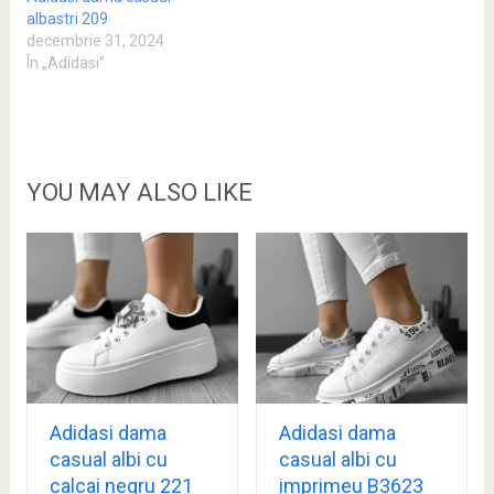
albastri 209
decembrie 31, 2024
În „Adidasi”
YOU MAY ALSO LIKE
Adidasi dama
Adidasi dama
casual albi cu
casual albi cu
calcai negru 221
imprimeu B3623