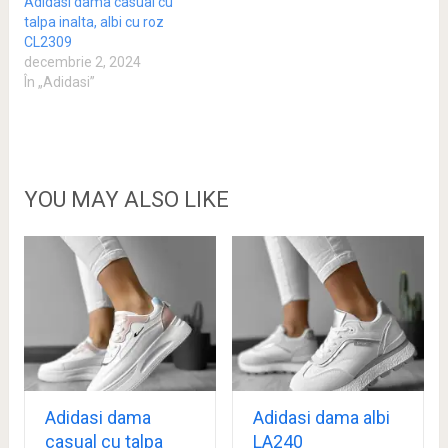
Adidasi dama casual cu
talpa inalta, albi cu roz
CL2309
decembrie 2, 2024
În „Adidasi”
YOU MAY ALSO LIKE
Adidasi dama
Adidasi dama albi
casual cu talpa
LA240