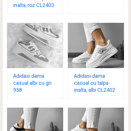
inalta, roz CL2403
Adidasi dama
Adidasi dama
casual albi cu gri
casual cu talpa
958
inalta, albi CL2402