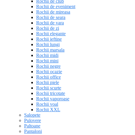
Rochii de club
Rochii de eveniment
Rochii de mireasa
Rochii de seara
Rochii de vara
Rochii de zi
Rochii elegante
Rochii ieftine
Rochii lungi
Rochii marsala
Rochii midi
Rochii mini
Rochii negre
Rochii ocazie
Rochii office
Rochii piele
Rochii scurte
Rochii tricotate
Rochii vaporoase
Rochii voal
Rochii XXL
Salopete
Pulovere
Paltoane
Pantaloni