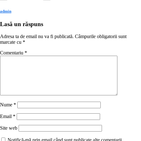
admin
Lasă un răspuns
Adresa ta de email nu va fi publicată.
Câmpurile obligatorii sunt
marcate cu
*
Comentariu
*
Nume
*
Email
*
Site web
Notifică-mă prin email când sunt publicate alte comentarii.