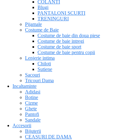
COLANTI
Blugi
PANTALONI SCURTI
TRENINGURI
Pijamale
Costume de Baie
Costume de baie din doua piese
Costume de baie intregi
Costume de baie sport
Costume de baie pentru copii
Lenjerie intima
Chiloti
Sutiene
Sacouri
Tricouri Dama
Incaltaminte
Adidasi
Botine
Cizme
Ghete
Pantofi
Sandale
Accesorii
Bijuterii
CEASURI DE DAMA