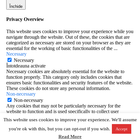
Închide
Privacy Overview
This website uses cookies to improve your experience while you
navigate through the website. Out of these, the cookies that are
categorized as necessary are stored on your browser as they are
essential for the working of basic functionalities of the
...
Necessary
Necessary
Întotdeauna activate
Necessary cookies are absolutely essential for the website to
function properly. This category only includes cookies that
ensures basic functionalities and security features of the website.
These cookies do not store any personal information.
Non-necessary
Non-necessary
Any cookies that may not be particularly necessary for the
website to function and is used specifically to collect user
personal data via analytics, ads, other embedded contents are
This website uses cookies to improve your experience. We'll assume
termed as non-necessary cookies. It is mandatory to procure user
consent prior to running these cookies on your website.
you're ok with this, but you can opt-out if you wish.
Accept
SALVEAZĂ ȘI ACCEPTĂ
Read More