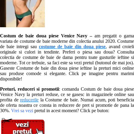
Costum de baie doua piese Venice Navy –
am pregatit o gam
variata de costume de baie moderne din colectia anului 2020. Costume
de baie intregi sau
costume de baie din doua piese
, avand croieli
originale si culori in tendinte. Preferi o piesa sau doua? Consulta
colectia de costume de baie de dama pentru toate gusturile ieftine si
moderne. Tot ce trebuie, sa faci este sa vezi pretul (butonul de mai jos).
Gaseste Costume de baie din doua piese ieftine la preturi mici online
sau produse comode si elegante. Click pe imagine pentru marimi
disponibile!
Preturi, reduceri si promotii
: comanda Costum de baie doua pies
Venice Navy la preturi reduse, ce se gasesc in magazinele online sau
profita de
reducerile
la Costume de baie. Numai acum, poti benefici
de oferta noastra ce consta in reducere de pret si promotie de pana la
30%.
Vrei sa vezi
pretul in acest moment? Click pe buton: