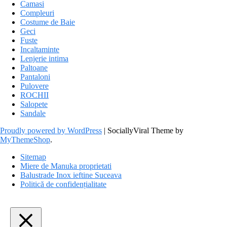
Camasi
Compleuri
Costume de Baie
Geci
Fuste
Incaltaminte
Lenjerie intima
Paltoane
Pantaloni
Pulovere
ROCHII
Salopete
Sandale
Proudly powered by WordPress
|
SociallyViral Theme by
MyThemeShop
.
Sitemap
Miere de Manuka proprietati
Balustrade Inox ieftine Suceava
Politică de confidențialitate