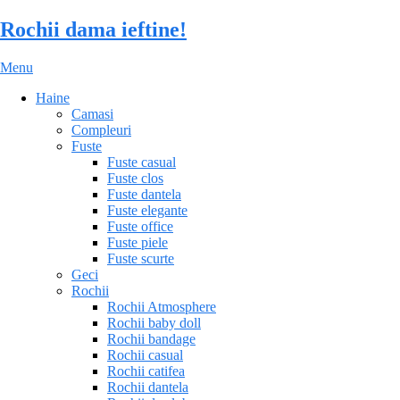
Rochii dama ieftine!
Menu
Haine
Camasi
Compleuri
Fuste
Fuste casual
Fuste clos
Fuste dantela
Fuste elegante
Fuste office
Fuste piele
Fuste scurte
Geci
Rochii
Rochii Atmosphere
Rochii baby doll
Rochii bandage
Rochii casual
Rochii catifea
Rochii dantela