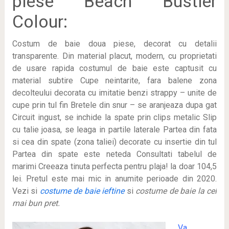
piese Beach Bustier
Colour:
Costum de baie doua piese, decorat cu detalii
transparente. Din material placut, modern, cu proprietati
de usare rapida costumul de baie este captusit cu
material subtire Cupe neintarite, fara balene zona
decolteului decorata cu imitatie benzi strappy – unite de
cupe prin tul fin Bretele din snur – se aranjeaza dupa gat
Circuit ingust, se inchide la spate prin clips metalic Slip
cu talie joasa, se leaga in partile laterale Partea din fata
si cea din spate (zona taliei) decorate cu insertie din tul
Partea din spate este neteda Consultati tabelul de
marimi Creeaza tinuta perfecta pentru plaja! la doar 104,5
lei
. Pretul este mai mic in anumite perioade
din 2020.
Vezi si
costume de baie ieftine
si
costume de baie la cel
mai bun pret.
Va