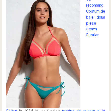
recomand
Costum de
baie doua
piese
Beach
Bustier
Colour
la 104,5 lei ca fiind un
produs de calitate si la