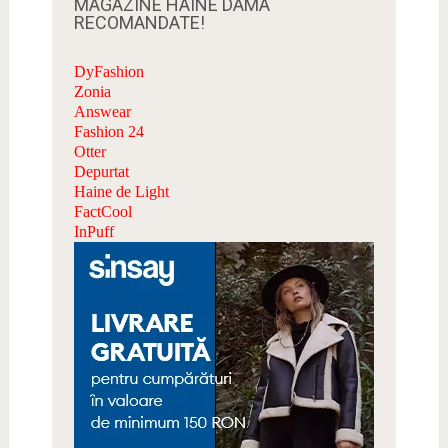
MAGAZINE HAINE DAMA
RECOMANDATE!
DyFashion
Zonia
Answear
Fashion 24
Otter
Depurtat
Haine de Light
FactCool
InPuff